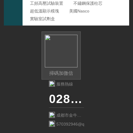
工頻高壓試驗裝置
不鏽鋼保護柱芯
超低溫顯示模塊
美國Nasco
實驗室試劑盒
掃碼加微信
服務熱線
028-87741718
成都市金牛區
金府路799號1
570392946@qq.com